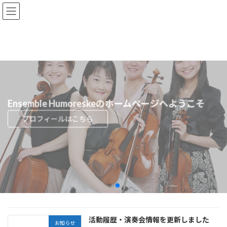
コ
ナ
ン
ビ
テ
ゲ
ン
ー
ツ
シ
へ
ョ
ス
ン
キ
に
ッ
移
プ
動
Ensemble Humoreskeのホームページへようこそ
プロフィールはこちら
活動履歴・演奏会情報を更新しました
お知らせ